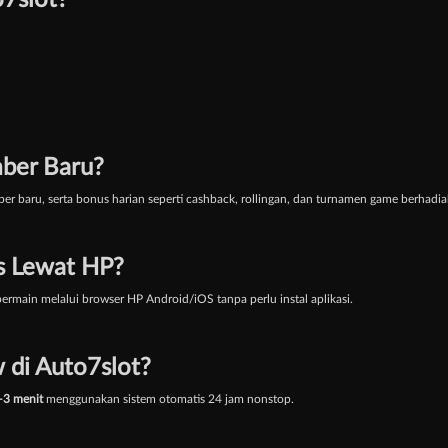
o7slot?
ber Baru?
r baru, serta bonus harian seperti cashback, rollingan, dan turnamen game berhadia
s Lewat HP?
bermain melalui browser HP Android/iOS tanpa perlu instal aplikasi.
 di Auto7slot?
–3 menit
menggunakan sistem otomatis 24 jam nonstop.