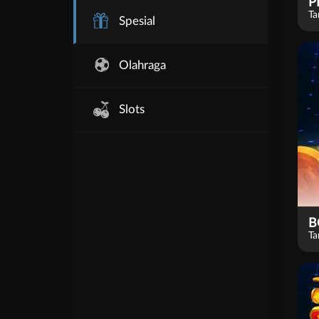
P
Ta
Spesial
Olahraga
Slots
B
Ta