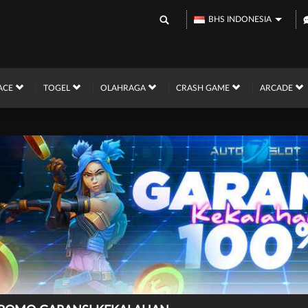
BHS INDONESIA
ACE
TOGEL
OLAHRAGA
CRASH GAME
ARCADE