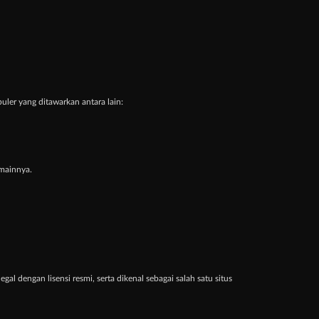
ler yang ditawarkan antara lain:
emainnya.
l dengan lisensi resmi, serta dikenal sebagai salah satu situs