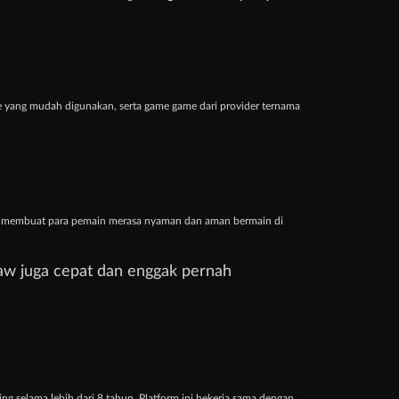
e yang mudah digunakan, serta game game dari provider ternama
ini membuat para pemain merasa nyaman dan aman bermain di
draw juga cepat dan enggak pernah
ng selama lebih dari 8 tahun. Platform ini bekerja sama dengan