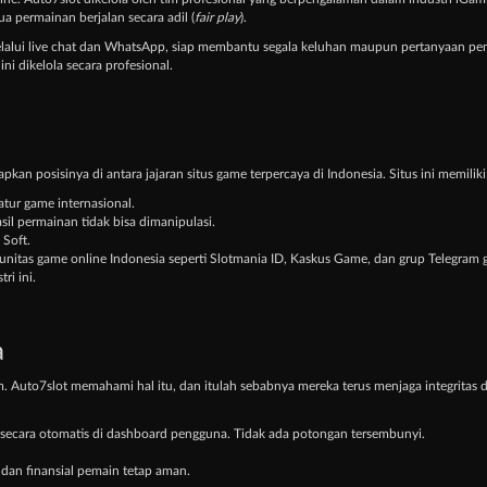
a permainan berjalan secara adil (
fair play
).
alui live chat dan WhatsApp, siap membantu segala keluhan maupun pertanyaan pemain
i dikelola secara profesional.
kan posisinya di antara jajaran situs game terpercaya di Indonesia. Situs ini memiliki
tur game internasional.
il permainan tidak bisa dimanipulasi.
 Soft.
munitas game online Indonesia seperti Slotmania ID, Kaskus Game, dan grup Telegra
ri ini.
a
 Auto7slot memahami hal itu, dan itulah sebabnya mereka terus menjaga integritas d
 secara otomatis di dashboard pengguna. Tidak ada potongan tersembunyi.
dan finansial pemain tetap aman.