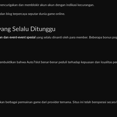
mencurigakan dan memblokir akun-akun dengan indikasi kecurangan.
 dan blog terpercaya seputar dunia game online.
ang Selalu Ditunggu
n dan event-event spesial
yang selalu dinanti oleh para member. Beberapa bonus popu
membuktikan bahwa Auto7slot benar-benar peduli terhadap kepuasan dan loyalitas p
 berbagai permainan game dari provider ternama. Situs ini telah beroperasi secara lega