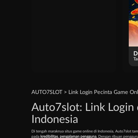
D
Ta
AUTO7SLOT > Link Login Pecinta Game Onl
Auto7slot: Link Login
Indonesia
Di tengah maraknya situs game online di Indonesia, Auto7slot t
pada
kredibilitas
,
pengalaman pengguna
, Dengan ribuan pengguna 