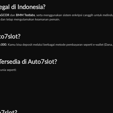
gal di Indonesia?
AGCOR
dan
BMM Testlabs
, serta menggunakan sistem enkripsi canggih untuk melindu
hore dan tetap mengutamakan keamanan pemain.
to7slot?
.000
. Kamu bisa deposit melalui berbagai metode pembayaran seperti e-wallet (Dana
ersedia di Auto7slot?
nia seperti: