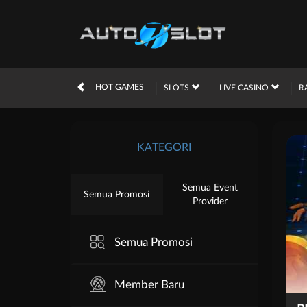
HOT GAMES
SLOTS
LIVE CASINO
R
KATEGORI
Semua Event
Semua Promosi
Provider
Semua Promosi
Member Baru