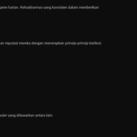
m game harian. Kehadirannya yang konsisten dalam memberikan
an reputasi mereka dengan menerapkan prinsip-prinsip berikut:
ler yang ditawarkan antara lain: