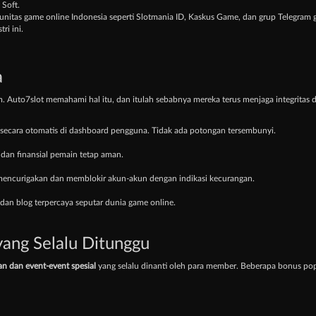
 Soft.
munitas game online Indonesia seperti Slotmania ID, Kaskus Game, dan grup Telegra
ri ini.
a
 Auto7slot memahami hal itu, dan itulah sebabnya mereka terus menjaga integritas d
 secara otomatis di dashboard pengguna. Tidak ada potongan tersembunyi.
dan finansial pemain tetap aman.
mencurigakan dan memblokir akun-akun dengan indikasi kecurangan.
 dan blog terpercaya seputar dunia game online.
ang Selalu Ditunggu
n dan event-event spesial
yang selalu dinanti oleh para member. Beberapa bonus popu