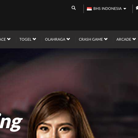
BHS INDONESIA
ACE
TOGEL
OLAHRAGA
CRASH GAME
ARCADE
ing