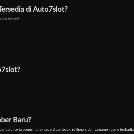
ersedia di Auto7slot?
nia seperti:
o7slot?
ber Baru?
r baru, serta bonus harian seperti cashback, rollingan, dan turnamen game berhadia