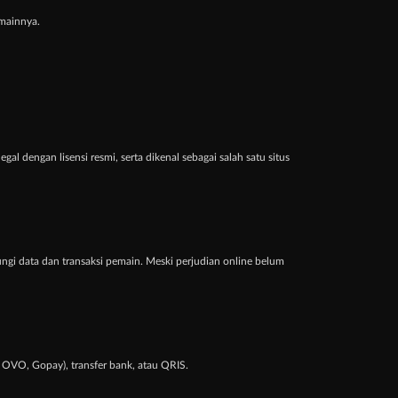
emainnya.
l dengan lisensi resmi, serta dikenal sebagai salah satu situs
ngi data dan transaksi pemain. Meski perjudian online belum
, OVO, Gopay), transfer bank, atau QRIS.