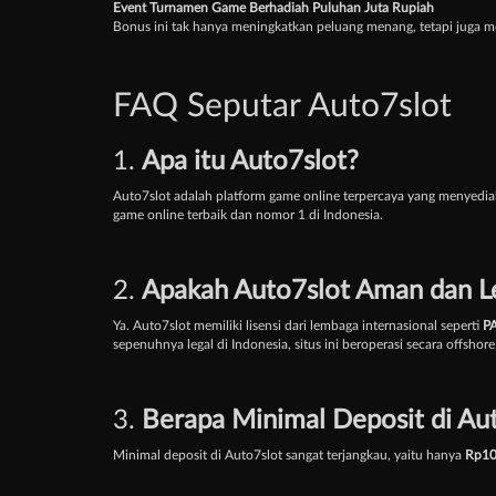
Event Turnamen Game Berhadiah Puluhan Juta Rupiah
Bonus ini tak hanya meningkatkan peluang menang, tetapi juga 
FAQ Seputar Auto7slot
1.
Apa itu Auto7slot?
Auto7slot adalah platform game online terpercaya yang menyediakan
game online terbaik dan nomor 1 di Indonesia.
2.
Apakah Auto7slot Aman dan Le
Ya. Auto7slot memiliki lisensi dari lembaga internasional seperti
P
sepenuhnya legal di Indonesia, situs ini beroperasi secara offs
3.
Berapa Minimal Deposit di Au
Minimal deposit di Auto7slot sangat terjangkau, yaitu hanya
Rp10